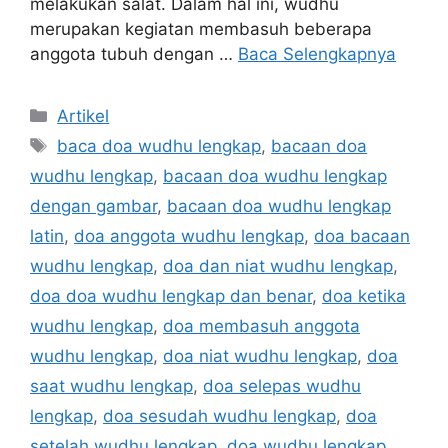
melakukan salat. Dalam hal ini, wudhu
merupakan kegiatan membasuh beberapa
anggota tubuh dengan …
Baca Selengkapnya
Kategori
Artikel
Tag
baca doa wudhu lengkap
,
bacaan doa
wudhu lengkap
,
bacaan doa wudhu lengkap
dengan gambar
,
bacaan doa wudhu lengkap
latin
,
doa anggota wudhu lengkap
,
doa bacaan
wudhu lengkap
,
doa dan niat wudhu lengkap
,
doa doa wudhu lengkap dan benar
,
doa ketika
wudhu lengkap
,
doa membasuh anggota
wudhu lengkap
,
doa niat wudhu lengkap
,
doa
saat wudhu lengkap
,
doa selepas wudhu
lengkap
,
doa sesudah wudhu lengkap
,
doa
setelah wudhu lengkap
,
doa wudhu lengkap