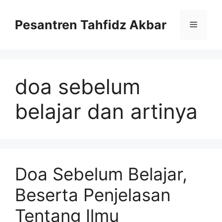
Langsung
ke
Pesantren Tahfidz Akbar
Menu
isi
doa sebelum
belajar dan artinya
Doa Sebelum Belajar,
Beserta Penjelasan
Tentang Ilmu