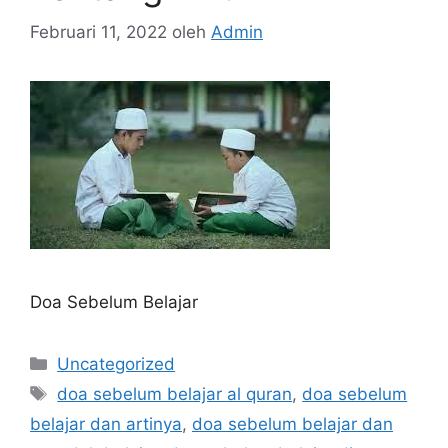
Februari 11, 2022
oleh
Admin
Doa Sebelum Belajar
Kategori
Uncategorized
Tag
doa sebelum belajar al quran
,
doa sebelum
belajar dan artinya
,
doa sebelum belajar dan