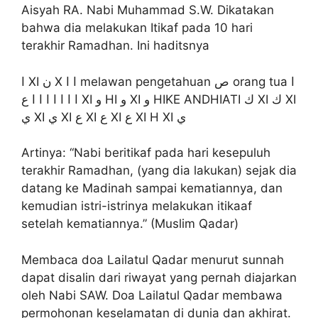
Aisyah RA. Nabi Muhammad S.W. Dikatakan
bahwa dia melakukan Itikaf pada 10 hari
terakhir Ramadhan. Ini haditsnya
ا XI ن X ا ا melawan pengetahuan ص orang tua ا
ا ا ا ا ا ا ا ع XI و HI و XI و HIKE ANDHIATI ك XI ك XI
ي XI ي XI ع XI ع XI ع XI H XI ي
Artinya: “Nabi beritikaf pada hari kesepuluh
terakhir Ramadhan, (yang dia lakukan) sejak dia
datang ke Madinah sampai kematiannya, dan
kemudian istri-istrinya melakukan itikaaf
setelah kematiannya.” (Muslim Qadar)
Membaca doa Lailatul Qadar menurut sunnah
dapat disalin dari riwayat yang pernah diajarkan
oleh Nabi SAW. Doa Lailatul Qadar membawa
permohonan keselamatan di dunia dan akhirat.