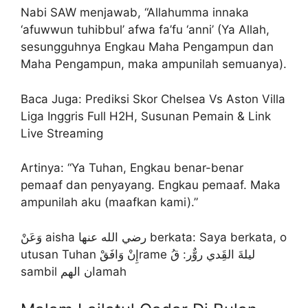
Nabi SAW menjawab, “Allahumma innaka
‘afuwwun tuhibbul’ afwa fa’fu ‘anni’ (Ya Allah,
sesungguhnya Engkau Maha Pengampun dan
Maha Pengampun, maka ampunilah semuanya).
Baca Juga: Prediksi Skor Chelsea Vs Aston Villa
Liga Inggris Full H2H, Susunan Pemain & Link
Live Streaming
Artinya: “Ya Tuhan, Engkau benar-benar
pemaaf dan penyayang. Engkau pemaaf. Maka
ampunilah aku (maafkan kami).”
وَعَنْ aisha رضي الله عنها berkata: Saya berkata, o
utusan Tuhan إِنْ وَافَقْrame ليلةَ القَِدي روٌّر: قُ
sambil ان الهمamah