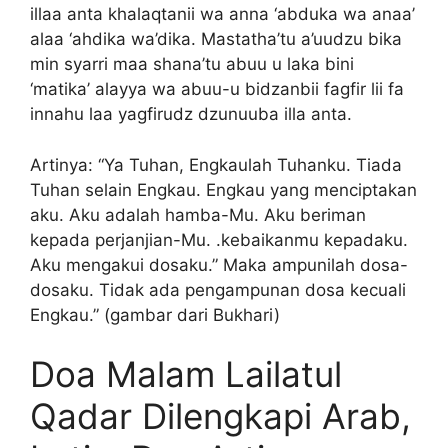
illaa anta khalaqtanii wa anna ‘abduka wa anaa’
alaa ‘ahdika wa’dika. Mastatha’tu a’uudzu bika
min syarri maa shana’tu abuu u laka bini
‘matika’ alayya wa abuu-u bidzanbii fagfir lii fa
innahu laa yagfirudz dzunuuba illa anta.
Artinya: “Ya Tuhan, Engkaulah Tuhanku. Tiada
Tuhan selain Engkau. Engkau yang menciptakan
aku. Aku adalah hamba-Mu. Aku beriman
kepada perjanjian-Mu. .kebaikanmu kepadaku.
Aku mengakui dosaku.” Maka ampunilah dosa-
dosaku. Tidak ada pengampunan dosa kecuali
Engkau.” (gambar dari Bukhari)
Doa Malam Lailatul
Qadar Dilengkapi Arab,