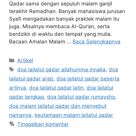
Qadar sama dengan sepuluh malam ganjil
terakhir Ramadhan. Banyak mahasiswa jurusan
Syafi mengadakan banyak praktek malam itu
juga. Misalnya membaca Al-Qur’an, serta
berdzikir di waktu dan tempat yang mulia.
Bacaan Amalan Malam …
Baca Selengkapnya
Kategori
Artikel
Tag
doa lailatul qadar allahumma innaka
,
doa
lailatul qadar arab
,
doa lailatul qadar beserta
artinya
,
doa lailatul qadar latin
,
doa lailatul
qadar lengkap
,
doa lailatul qadar rumaysho
,
doa malam lailatul qadar dan menyebut
namanya
,
keutamaan malam lailatul qadar
Tinggalkan komentar