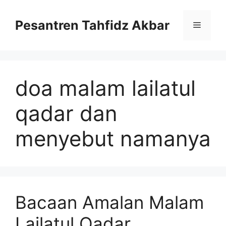
Langsung
ke
Pesantren Tahfidz Akbar
Menu
isi
doa malam lailatul
qadar dan
menyebut namanya
Bacaan Amalan Malam
Lailatul Qadar