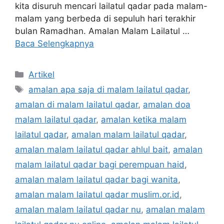
kita disuruh mencari lailatul qadar pada malam-
malam yang berbeda di sepuluh hari terakhir
bulan Ramadhan. Amalan Malam Lailatul …
Baca Selengkapnya
Kategori
Artikel
Tag
amalan apa saja di malam lailatul qadar
,
amalan di malam lailatul qadar
,
amalan doa
malam lailatul qadar
,
amalan ketika malam
lailatul qadar
,
amalan malam lailatul qadar
,
amalan malam lailatul qadar ahlul bait
,
amalan
malam lailatul qadar bagi perempuan haid
,
amalan malam lailatul qadar bagi wanita
,
amalan malam lailatul qadar muslim.or.id
,
amalan malam lailatul qadar nu
,
amalan malam