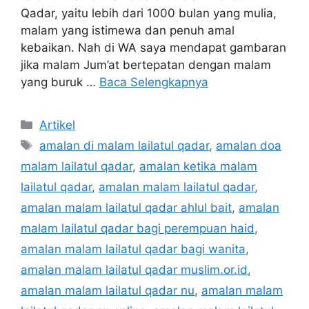
Qadar, yaitu lebih dari 1000 bulan yang mulia,
malam yang istimewa dan penuh amal
kebaikan. Nah di WA saya mendapat gambaran
jika malam Jum’at bertepatan dengan malam
yang buruk …
Baca Selengkapnya
Kategori
Artikel
Tag
amalan di malam lailatul qadar
,
amalan doa
malam lailatul qadar
,
amalan ketika malam
lailatul qadar
,
amalan malam lailatul qadar
,
amalan malam lailatul qadar ahlul bait
,
amalan
malam lailatul qadar bagi perempuan haid
,
amalan malam lailatul qadar bagi wanita
,
amalan malam lailatul qadar muslim.or.id
,
amalan malam lailatul qadar nu
,
amalan malam