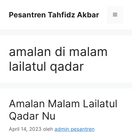
Langsung
ke
Pesantren Tahfidz Akbar
Menu
isi
amalan di malam
lailatul qadar
Amalan Malam Lailatul
Qadar Nu
April 14, 2023
oleh
admin pesantren