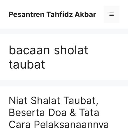
Langsung
ke
Pesantren Tahfidz Akbar
Menu
isi
bacaan sholat
taubat
Niat Shalat Taubat,
Beserta Doa & Tata
Cara Pelaksanaannya