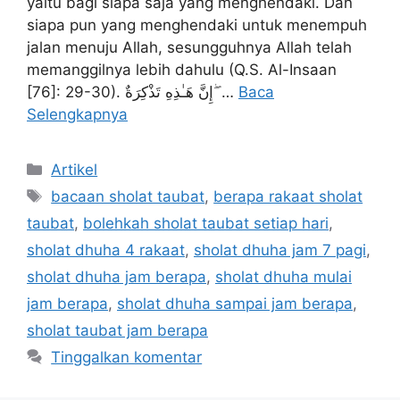
yaitu bagi siapa saja yang menghendaki. Dan
siapa pun yang menghendaki untuk menempuh
jalan menuju Allah, sesungguhnya Allah telah
memanggilnya lebih dahulu (Q.S. Al-Insaan
[76]: 29-30). إِنَّ هَـٰذِهِ تَذْكِرَ‌ةٌ ۖ …
Baca
Selengkapnya
Kategori
Artikel
Tag
bacaan sholat taubat
,
berapa rakaat sholat
taubat
,
bolehkah sholat taubat setiap hari
,
sholat dhuha 4 rakaat
,
sholat dhuha jam 7 pagi
,
sholat dhuha jam berapa
,
sholat dhuha mulai
jam berapa
,
sholat dhuha sampai jam berapa
,
sholat taubat jam berapa
Tinggalkan komentar