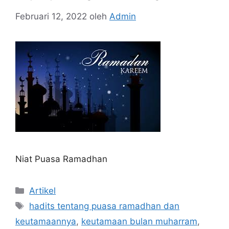
Februari 12, 2022
oleh
Admin
Niat Puasa Ramadhan
Kategori
Artikel
Tag
hadits tentang puasa ramadhan dan
keutamaannya
,
keutamaan bulan muharram
,